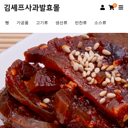
0
빵
가공품
고기류
생선류
반찬류
소스류