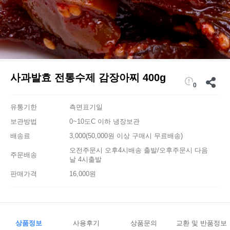
사과발효 전통수제 감장아찌 400g
0
유통기한
측면표기일
보관방법
0~10도C 이하 냉장보관
배송료
3,000(50,000원 이상 구매시 무료배송)
오전주문시 오후4시배송 출발/오후주문시 다음
주문배송
날 4시출발
판매가격
16,000원
상품정보
사용후기
상품문의
교환 및 반품정보